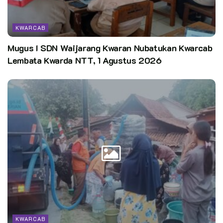
KWARCAB
Mugus I SDN Waijarang Kwaran Nubatukan Kwarcab
Lembata Kwarda NTT, 1 Agustus 2026
Kata Kunci:
pramuka cegah corona
pramuka cegah covid19
pramuka lawan corona
pramuka lawan covid19
KWARCAB