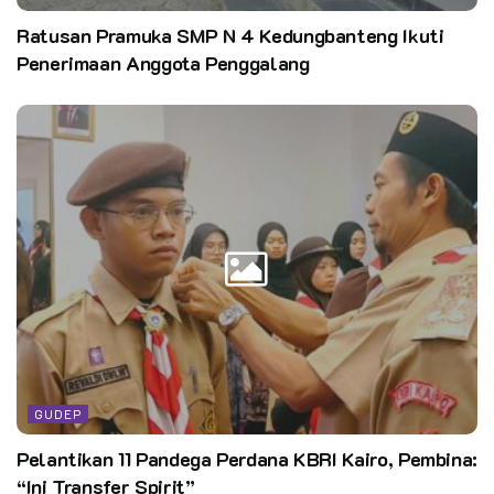
Satyaku Kudarmakan Darmaku Kubaktikan
Ratusan Pramuka SMP N 4 Kedungbanteng Ikuti
Penulis: Pusinfo Kwarcab Nunukan
Penerimaan Anggota Penggalang
Dokumentasi: SDN 008 Nunukan
Kata Kunci:
SDN 008 Nunukan Gelar Mugus
SK Berakhir
GUDEP
Pelantikan 11 Pandega Perdana KBRI Kairo, Pembina:
“Ini Transfer Spirit”