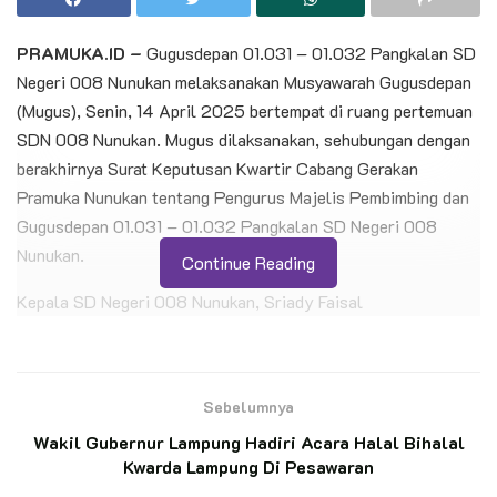
PRAMUKA.ID –
Gugusdepan 01.031 – 01.032 Pangkalan SD
Negeri 008 Nunukan melaksanakan Musyawarah Gugusdepan
(Mugus), Senin, 14 April 2025 bertempat di ruang pertemuan
SDN 008 Nunukan. Mugus dilaksanakan, sehubungan dengan
berakhirnya Surat Keputusan Kwartir Cabang Gerakan
Pramuka Nunukan tentang Pengurus Majelis Pembimbing dan
Gugusdepan 01.031 – 01.032 Pangkalan SD Negeri 008
Nunukan.
Continue Reading
Kepala SD Negeri 008 Nunukan, Sriady Faisal
mengungkapkan, Mugus dilaksanakan dengan tujuan untuk
meregistrasi ulang dan menyusun kembali struktur
kepengurusan Majelis Pembimbing dan Gugusdepan yang
Sebelumnya
sudah berakhir.
Wakil Gubernur Lampung Hadiri Acara Halal Bihalal
Kwarda Lampung Di Pesawaran
BACA JUGA