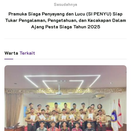
Sesudahnya
Pelantikan 11 Pramuka Pandega Perdana KBRI
Pramuka Siaga Penyayang dan Lucu (SI PENYU) Siap
Kairo, Pensosbud KBRI Kairo: “Ini Transfer
Spirit”
Tukar Pengalaman, Pengetahuan, dan Kecakapan Dalam
Ajang Pesta Siaga Tahun 2025
Ratusan Pramuka SMP N 4 Kedungbanteng
Ikuti Penerimaan Anggota Penggalang
Warta
Terkait
“Melalui Mugus, diharapkan dapat menambah semangat
pembinaan Gerakan Pramuka khususnya di SDN 008 Nunukan,
ujar Sriady Faisal.
Ia mengatakan, sesuai jadwal, tepat pukul 10.00 wita, Mugus
yang dihadiri oleh Kepala Sekolah, Kakak Pembina, guru dan
staf, diawali dengan pembukaan oleh Kepala SDN 008