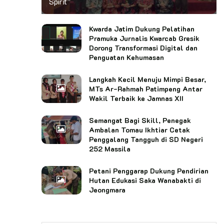
Spirit”
Kwarda Jatim Dukung Pelatihan
Pramuka Jurnalis Kwarcab Gresik
Dorong Transformasi Digital dan
Penguatan Kehumasan
Langkah Kecil Menuju Mimpi Besar,
MTs Ar-Rahmah Patimpeng Antar
Wakil Terbaik ke Jamnas XII
Semangat Bagi Skill, Penegak
Ambalan Tomau Ikhtiar Cetak
Penggalang Tangguh di SD Negeri
252 Massila
Petani Penggarap Dukung Pendirian
Hutan Edukasi Saka Wanabakti di
Jeongmara