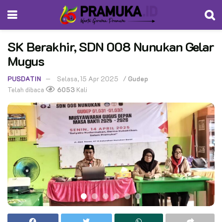
SK Berakhir, SDN 008 Nunukan Gelar
Mugus
PUSDATIN
Selasa, 15 Apr 2025
/
Gudep
Telah dibaca
6053
Kali