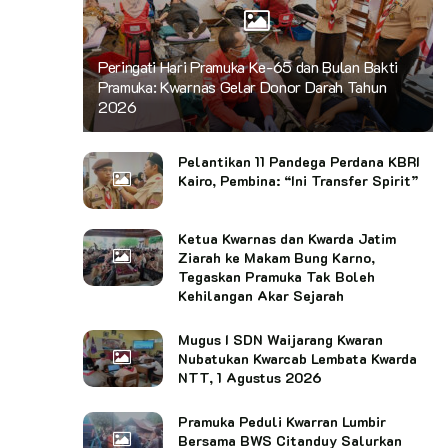
Peringati Hari Pramuka Ke-65 dan Bulan Bakti
Pramuka: Kwarnas Gelar Donor Darah Tahun
2026
Pelantikan 11 Pandega Perdana KBRI
Kairo, Pembina: “Ini Transfer Spirit”
Ketua Kwarnas dan Kwarda Jatim
Ziarah ke Makam Bung Karno,
Tegaskan Pramuka Tak Boleh
Kehilangan Akar Sejarah
Mugus I SDN Waijarang Kwaran
Nubatukan Kwarcab Lembata Kwarda
NTT, 1 Agustus 2026
Pramuka Peduli Kwarran Lumbir
Bersama BWS Citanduy Salurkan