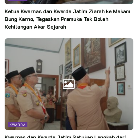
Editor: Pusdatin Kwarnas/harry
Ketua Kwarnas dan Kwarda Jatim Ziarah ke Makam
Bung Karno, Tegaskan Pramuka Tak Boleh
Kata Kunci:
Kehilangan Akar Sejarah
SESJEN KWARNAS KUNJUNGI KWARDA LAMPUNG
KWARDA
Kwarnas dan Kwarda Jatim Satukan Langkah dari