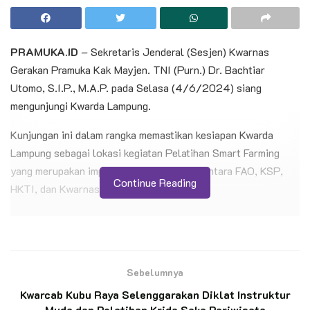
PRAMUKA.ID
– Sekretaris Jenderal (Sesjen) Kwarnas
Gerakan Pramuka Kak Mayjen. TNI (Purn.) Dr. Bachtiar
Utomo, S.I.P., M.A.P. pada Selasa (4/6/2024) siang
mengunjungi Kwarda Lampung.
Kunjungan ini dalam rangka memastikan kesiapan Kwarda
Lampung sebagai lokasi kegiatan Pelatihan Smart Farming
yang merupakan implementasi kerjasama antara FAO, KSP,
Continue Reading
HKTI, dan Kwarnas Gerakan Pramuka.
BACA JUGA
Jelang Hari Pramuka, Ketua Kwarnas Kenang
Jasa Soeharto-Bu Tien di Giribangun
Sebelumnya
Kwarcab Kubu Raya Selenggarakan Diklat Instruktur
Muda dan Pelatihan Krida Saka Pariwisata