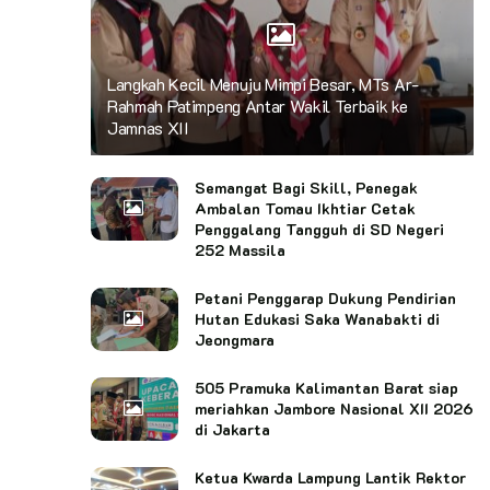
Langkah Kecil Menuju Mimpi Besar, MTs Ar-
Rahmah Patimpeng Antar Wakil Terbaik ke
Jamnas XII
Semangat Bagi Skill, Penegak
Ambalan Tomau Ikhtiar Cetak
Penggalang Tangguh di SD Negeri
252 Massila
Petani Penggarap Dukung Pendirian
Hutan Edukasi Saka Wanabakti di
Jeongmara
505 Pramuka Kalimantan Barat siap
meriahkan Jambore Nasional XII 2026
di Jakarta
Ketua Kwarda Lampung Lantik Rektor