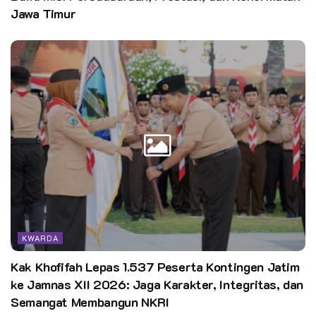
Kata Kunci:
Jawa Timur
Sekda Banyumas Lepas Kontingen Jambore Daerah dan Eagle
Scout Award
KWARDA
Kak Khofifah Lepas 1.537 Peserta Kontingen Jatim
ke Jamnas XII 2026: Jaga Karakter, Integritas, dan
Semangat Membangun NKRI