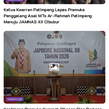
bersama setelah upacara penutupan kegiatan
Ketua Kwarran Patimpeng Lepas Pramuka
Pewarta: Rafi
Penggalang Asal MTs Ar-Rahmah Patimpeng
Menuju JAMNAS XII Cibubur
Kata Kunci:
Saka Bhayangkara Polresta Banyumas Gelar Diklat TKK Krida
Tibmas
KWARCAB
Kontingen Pramuka Kwarcab Cilacap Siap Berlaga