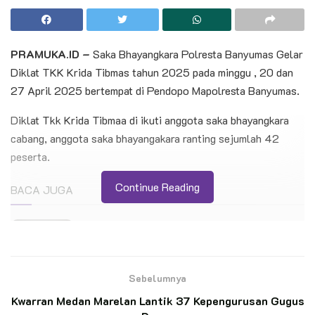
PRAMUKA.ID –
Saka Bhayangkara Polresta Banyumas Gelar
Diklat TKK Krida Tibmas tahun 2025 pada minggu , 20 dan
27 April 2025 bertempat di Pendopo Mapolresta Banyumas.
Diklat Tkk Krida Tibmaa di ikuti anggota saka bhayangkara
cabang, anggota saka bhayangakara ranting sejumlah 42
peserta.
Continue Reading
BACA JUGA
Gladi Bersih Upacara Pembukaan Jambore
Nasional XII 2026 Digelar di Buperta Cibubur
Sebelumnya
Ketua Kwarran Patimpeng Lepas Pramuka
Penggalang Asal MTs Ar-Rahmah Patimpeng
Kwarran Medan Marelan Lantik 37 Kepengurusan Gugus
Menuju JAMNAS XII Cibubur