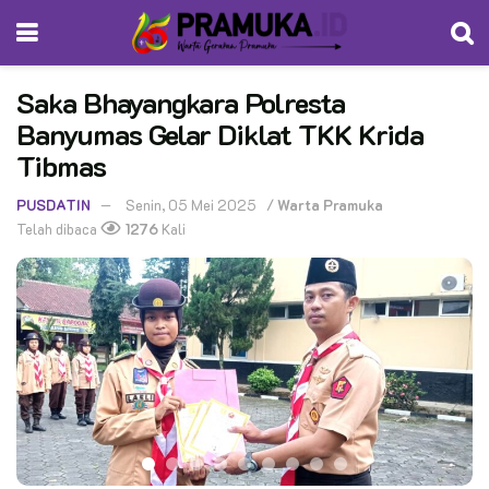
Saka Bhayangkara Polresta
Banyumas Gelar Diklat TKK Krida
Tibmas
PUSDATIN
Senin, 05 Mei 2025
/
Warta Pramuka
Telah dibaca
1276
Kali