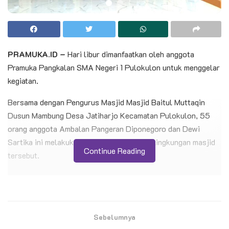
PRAMUKA.ID –
Hari libur dimanfaatkan oleh anggota
Pramuka Pangkalan SMA Negeri 1 Pulokulon untuk menggelar
kegiatan.
Bersama dengan Pengurus Masjid Masjid Baitul Muttaqin
Dusun Mambung Desa Jatiharjo Kecamatan Pulokulon, 55
orang anggota Ambalan Pangeran Diponegoro dan Dewi
Sartika ini melakukan bakti membersihkan lingkungan masjid
Continue Reading
tersebut.
BACA JUGA
Kontingen Pramuka Kwarcab Cilacap Siap
Berlaga di Jambore Nasional XII
Sebelumnya