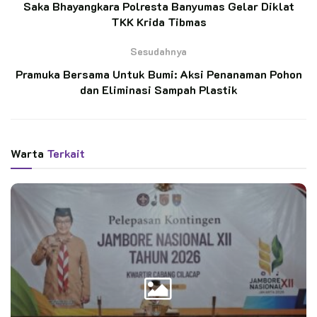
Saka Bhayangkara Polresta Banyumas Gelar Diklat
TKK Krida Tibmas
Wawali Arya Negara Lepas Kontingen Kwarcab
Denpasar Menuju Jambore Nasional XII Tahun
Sesudahnya
2026.
Pramuka Bersama Untuk Bumi: Aksi Penanaman Pohon
dan Eliminasi Sampah Plastik
Kegiatan yang dilaksanakan pada Hari Sabtu, 3 Mei 2025
didampingi juga oleh pembina satuan.
Warta
Terkait
Menurut Kak Shodikin Pembina Gugus Depan Grobogan 11-
073/11-082 SMA Negeri 1 Pulokulon mengatakan bahwa
kegiatan ini dengan tujuan menumbuhkan rasa kepedulian
sosial terhadap sesama, terutama kepada masyarakat sekitar.
Lebih lanjut Kak Shodikin juga menyampaikan bahwa kegiatan
ini dalam rangka mengamalkan nilai-nilai kepramukaan, seperti