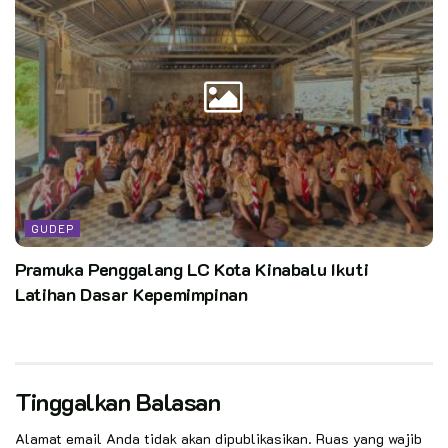
Kata Kunci:
Rektor UIN Mataram Mengatakan Anggota Pramuka
Berprestasi Dapat Masuk Tanpa Tes Melalui Jalur Prestasi
Termasuk Peserta Kegiatan TAKSI GT VII Tahun 2024
GUDEP
Pramuka Penggalang LC Kota Kinabalu Ikuti
Latihan Dasar Kepemimpinan
Tinggalkan Balasan
Alamat email Anda tidak akan dipublikasikan.
Ruas yang wajib