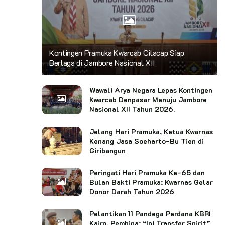
Kontingen Pramuka Kwarcab Cilacap Siap
Berlaga di Jambore Nasional XII
Wawali Arya Negara Lepas Kontingen
Kwarcab Denpasar Menuju Jambore
Nasional XII Tahun 2026.
Jelang Hari Pramuka, Ketua Kwarnas
Kenang Jasa Soeharto-Bu Tien di
Giribangun
Peringati Hari Pramuka Ke-65 dan
Bulan Bakti Pramuka: Kwarnas Gelar
Donor Darah Tahun 2026
Pelantikan 11 Pandega Perdana KBRI
Kairo, Pembina: “Ini Transfer Spirit”