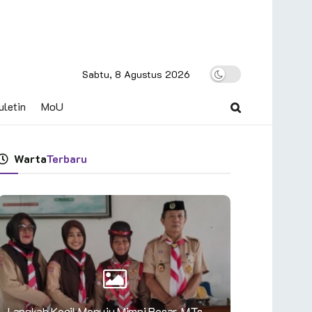
Sabtu, 8 Agustus 2026
uletin
MoU
Warta
Terbaru
Langkah Kecil Menuju Mimpi Besar, MTs