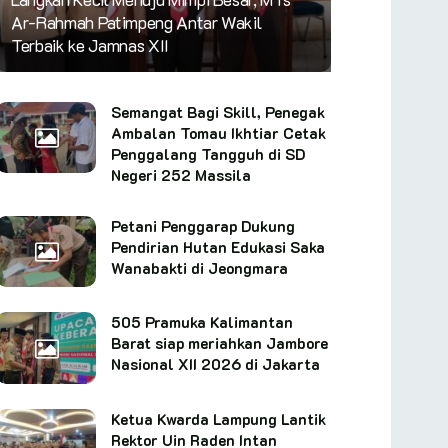
Ar-Rahmah Patimpeng Antar Wakil
Terbaik ke Jamnas XII
Semangat Bagi Skill, Penegak
Ambalan Tomau Ikhtiar Cetak
Penggalang Tangguh di SD
Negeri 252 Massila
Petani Penggarap Dukung
Pendirian Hutan Edukasi Saka
Wanabakti di Jeongmara
505 Pramuka Kalimantan
Barat siap meriahkan Jambore
Nasional XII 2026 di Jakarta
Ketua Kwarda Lampung Lantik
Rektor Uin Raden Intan