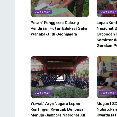
KWARCAB
KWARCAB
Petani Penggarap Dukung
Lepas Kon
Pendirian Hutan Edukasi Saka
Nasional 
Wanabakti di Jeongmara
Grobogan 
Karakter d
Gerakan P
KWARCAB
KWARCAB
Wawali Arya Negara Lepas
Mugus I S
Kontingen Kwarcab Denpasar
Nubatukan
Menuju Jambore Nasional XII
Kwarda NT