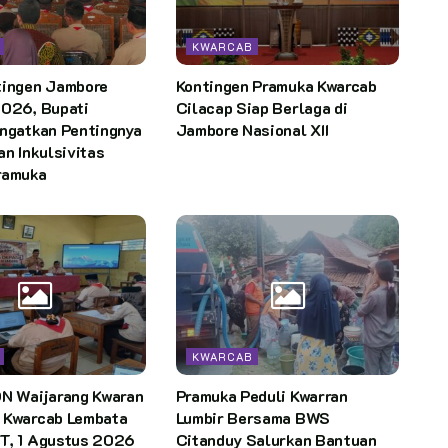
KWARCAB
tingen Jambore
Kontingen Pramuka Kwarcab
2026, Bupati
Cilacap Siap Berlaga di
Ingatkan Pentingnya
Jambore Nasional XII
an Inkulsivitas
ramuka
KWARCAB
DN Waijarang Kwaran
Pramuka Peduli Kwarran
 Kwarcab Lembata
Lumbir Bersama BWS
T, 1 Agustus 2026
Citanduy Salurkan Bantuan