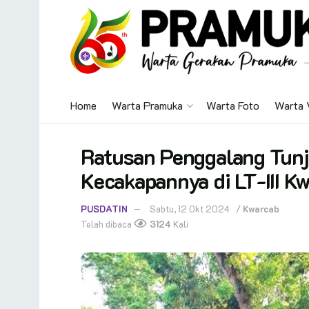
Home
Warta Pramuka
Warta Foto
Warta 
Ratusan Penggalang Tunj
Kecakapannya di LT-III 
PUSDATIN
Sabtu, 12 Okt 2024
/
Kwarcab
Telah dibaca
3124
Kali