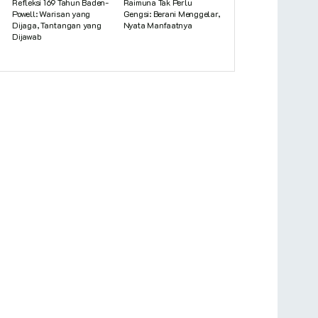
Refleksi 169 Tahun Baden-
Raimuna Tak Perlu
Powell: Warisan yang
Gengsi: Berani Menggelar,
Dijaga, Tantangan yang
Nyata Manfaatnya
Dijawab