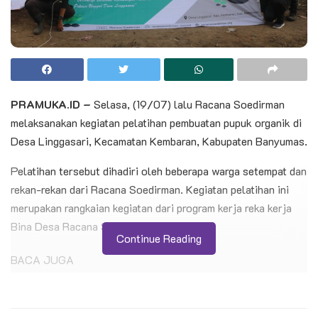
PRAMUKA.ID –
Selasa, (19/07) lalu Racana Soedirman
melaksanakan kegiatan pelatihan pembuatan pupuk organik di
Desa Linggasari, Kecamatan Kembaran, Kabupaten Banyumas.
Pelatihan tersebut dihadiri oleh beberapa warga setempat dan
rekan-rekan dari Racana Soedirman. Kegiatan pelatihan ini
merupakan rangkaian kegiatan dari program kerja reka kerja
Bina Desa Racana Soedirman tahun 2022.
Continue Reading
BACA JUGA
Ratusan Pramuka SMP N 4 Kedungbanteng
Ikuti Penerimaan Anggota Penggalang