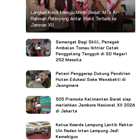
Langkah Kecil Menuju Mimpi Besar, MTs Ar-
Rahmah Patimpeng Antar Wakil Terbaik ke
Jamnas XII
Semangat Bagi Skill, Penegak
Ambalan Tomau Ikhtiar Cetak
Penggalang Tangguh di SD Negeri
252 Massila
Petani Penggarap Dukung Pendirian
Hutan Edukasi Saka Wanabakti di
Jeongmara
505 Pramuka Kalimantan Barat siap
meriahkan Jambore Nasional XII 2026
di Jakarta
Ketua Kwarda Lampung Lantik Rektor
Uin Raden Intan Lampung Jadi
Kamabigus