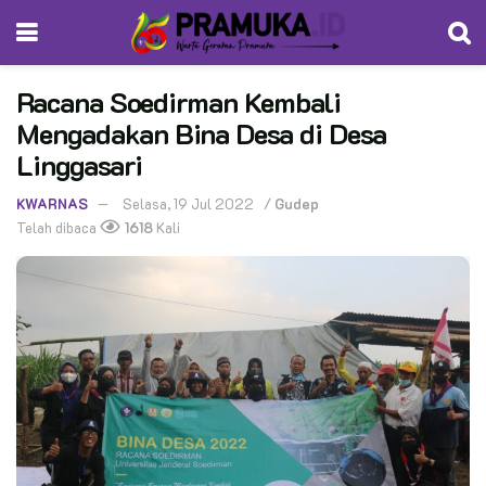
Racana Soedirman Kembali
Mengadakan Bina Desa di Desa
Linggasari
KWARNAS
Selasa, 19 Jul 2022
/
Gudep
Telah dibaca
1618
Kali