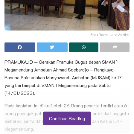
Foto : Revha Lana Adzilya
PRAMUKA.ID — Gerakan Pramuka Gugus depan SMAN 1
Megamendung Ambalan Ahmad Soebardjo – Rangkayo
Rasuna Said adakan Musyawarah Ambalan (MUSAM) ke 17,
yang bertempat di SMAN 1 Megamendung pada Sabtu
(14/01/2023).
Pada kegiatan ini diikuti oleh 26 Orang peserta terdiri atas 6
orang penegak putra dan 20 orang penegak putri dari anggota
Continue Reading
ambalan, serta dihadiri oleh Pembina putra dan Ketua DKR
Megamendung.