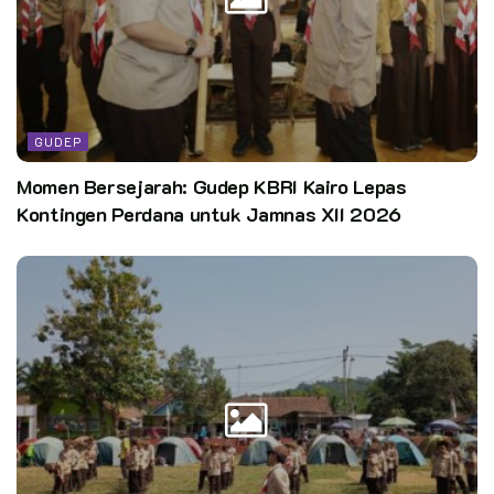
Lebih lanjut pihaknya berpesan agar terus tetap jalin
silaturahmi dengan pradana ataupun dewan ambalan yang
telah demisioner, karena bagaimanapun juga tetap harus
menjalin silahturahmi dan juga melanjutkan estafet
kepepimpinan dari kepemimpinan sebelumnya semoga tahun ini
GUDEP
bisa lebih baik lagi program – program yang telah dibuat.
Momen Bersejarah: Gudep KBRI Kairo Lepas
Sumber:
Ayu Siti Latifah
Kontingen Perdana untuk Jamnas XII 2026
Editor:
CST
Kata Kunci:
kwarcab kabupaten bogor
Pasti hebat