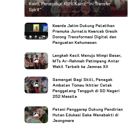
Kairo, Pensosbud KBRI Kairo: “Ini Transfer
Spirit”
Kwarda Jatim Dukung Pelatihan
Pramuka Jurnalis Kwarcab Gresik
Dorong Transformasi Digital dan
Penguatan Kehumasan
Langkah Kecil Menuju Mimpi Besar,
MTs Ar-Rahmah Patimpeng Antar
Wakil Terbaik ke Jamnas XII
Semangat Bagi Skill, Penegak
Ambalan Tomau Ikhtiar Cetak
Penggalang Tangguh di SD Negeri
252 Massila
Petani Penggarap Dukung Pendirian
Hutan Edukasi Saka Wanabakti di
Jeongmara