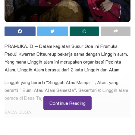
PRAMUKA.ID — Dalam kegiatan Susur Goa ini Pramuka
Peduli Kwarran Citeureup bekerja sama dengan Linggih alam.
Yang mana Linggih alam ini merupakan organisasi Pecinta
Alam, Linggih Alam berasal dari 2 kata Linggih dan Alam
Linggih yang berarti “Singgah Atau Mampir” , Alam yang
berarti ” Bumi Atau Alam Semesta”. Sekertariat Linggih alam
berada di Desa Tajur.
Continue Reading
BACA JUGA
Langkah Kecil Menuju Mimpi Besar, MTs Ar-
Rahmah Patimpeng Antar Wakil Terbaik ke