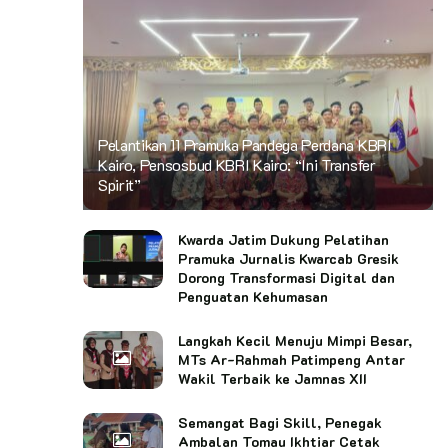
Pelantikan 11 Pramuka Pandega Perdana KBRI
Kairo, Pensosbud KBRI Kairo: “Ini Transfer
Spirit”
Kwarda Jatim Dukung Pelatihan
Pramuka Jurnalis Kwarcab Gresik
Dorong Transformasi Digital dan
Penguatan Kehumasan
Langkah Kecil Menuju Mimpi Besar,
MTs Ar-Rahmah Patimpeng Antar
Wakil Terbaik ke Jamnas XII
Semangat Bagi Skill, Penegak
Ambalan Tomau Ikhtiar Cetak