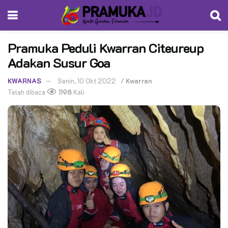
Pramuka Peduli Kwarran Citeureup
Adakan Susur Goa
KWARNAS
Senin, 10 Okt 2022
/
Kwarran
Telah dibaca
1198
Kali