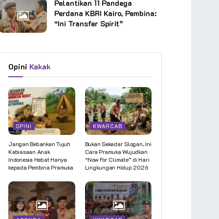
Pelantikan 11 Pandega
Perdana KBRI Kairo, Pembina:
“Ini Transfer Spirit”
Opini
Kakak
OPINI
KWARCAB
Jangan Bebankan Tujuh
Bukan Sekadar Slogan, Ini
Kebiasaan Anak
Cara Pramuka Wujudkan
Indonesia Hebat Hanya
“Now For Climate” di Hari
kepada Pembina Pramuka
Lingkungan Hidup 2026