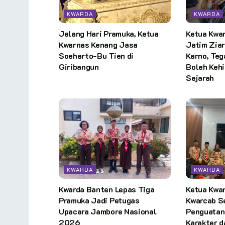
KWARDA
KWARDA
Jelang Hari Pramuka, Ketua
Ketua Kwa
Kwarnas Kenang Jasa
Jatim Zia
Soeharto-Bu Tien di
Karno, Te
Giribangun
Boleh Keh
Sejarah
KWARDA
KWARDA
Kwarda Banten Lepas Tiga
Ketua Kwa
Pramuka Jadi Petugas
Kwarcab S
Upacara Jambore Nasional
Penguatan
2026
Karakter 