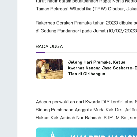
turut hadir dalam pelaksanaan Rapat Kerja Nasi
Taman Rekreasi Wiladatika (TRW) Cibubur, Jakar
Rakernas Gerakan Pramuka tahun 2023 dibuka se
di Gedung Pandansari pada Jumat (10/02/2023
BACA JUGA
Jelang Hari Pramuka, Ketua
Kwarnas Kenang Jasa Soeharto-
Tien di Giribangun
Adapun perwakilan dari Kwarda DIY terdiri atas 
Bidang Pembinaan Anggota Muda Kak Drs. Arifin 
Hukum Kak Aminah Nur Rahmah, S.IP., M.Sc., ser