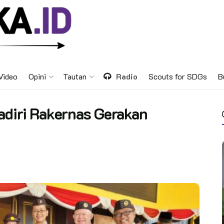
Video
Opini
Tautan
Radio
Scouts for SDGs
B
adiri Rakernas Gerakan