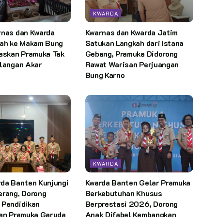
KWARDA
rnas dan Kwarda
Kwarnas dan Kwarda Jatim
rah ke Makam Bung
Satukan Langkah dari Istana
gaskan Pramuka Tak
Gebang, Pramuka Didorong
ilangan Akar
Rawat Warisan Perjuangan
Bung Karno
KWARDA
rda Banten Kunjungi
Kwarda Banten Gelar Pramuka
erang, Dorong
Berkebutuhan Khusus
 Pendidikan
Berprestasi 2026, Dorong
dan Pramuka Garuda
Anak Difabel Kembangkan