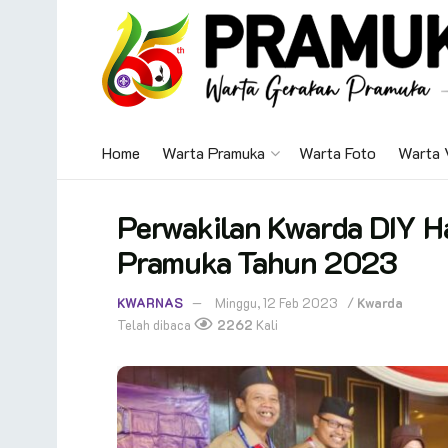
Home
Warta Pramuka
Warta Foto
Warta 
Perwakilan Kwarda DIY H
Pramuka Tahun 2023
KWARNAS
Minggu, 12 Feb 2023
/
Kwarda
Telah dibaca
2262
Kali