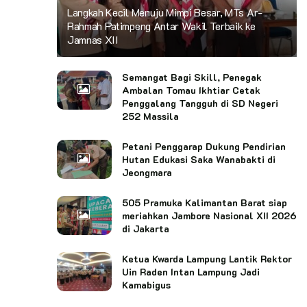
Langkah Kecil Menuju Mimpi Besar, MTs Ar-
Rahmah Patimpeng Antar Wakil Terbaik ke
Jamnas XII
Semangat Bagi Skill, Penegak
Ambalan Tomau Ikhtiar Cetak
Penggalang Tangguh di SD Negeri
252 Massila
Petani Penggarap Dukung Pendirian
Hutan Edukasi Saka Wanabakti di
Jeongmara
505 Pramuka Kalimantan Barat siap
meriahkan Jambore Nasional XII 2026
di Jakarta
Ketua Kwarda Lampung Lantik Rektor
Uin Raden Intan Lampung Jadi
Kamabigus