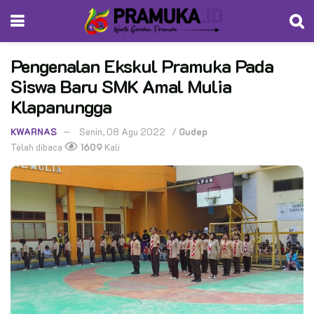
Pengenalan Ekskul Pramuka Pada
Siswa Baru SMK Amal Mulia
Klapanungga
KWARNAS
Senin, 08 Agu 2022
/
Gudep
Telah dibaca
1609
Kali