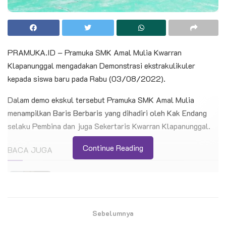
PRAMUKA.ID – Pramuka SMK Amal Mulia Kwarran
Klapanunggal mengadakan Demonstrasi ekstrakulikuler
kepada siswa baru pada Rabu (03/08/2022).
Dalam demo ekskul tersebut Pramuka SMK Amal Mulia
menampilkan Baris Berbaris yang dihadiri oleh Kak Endang
selaku Pembina dan juga Sekertaris Kwarran Klapanunggal.
Continue Reading
BACA JUGA
Ratusan Pramuka SMP N 4 Kedungbanteng
Ikuti Penerimaan Anggota Penggalang
Sebelumnya
Pelantikan 11 Pandega Perdana KBRI Kairo,