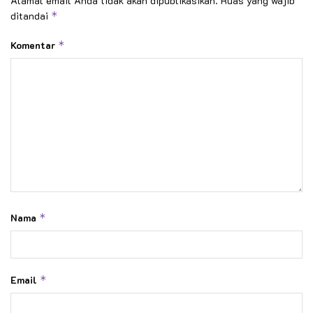
Alamat email Anda tidak akan dipublikasikan.
Ruas yang wajib
ditandai
*
Komentar
*
Nama
*
Email
*