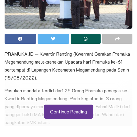
PRAMUKA.ID — Kwartir Ranting (Kwarran) Gerakan Pramuka
Megamendung melaksanakan Upacara hari Pramuka ke-61
bertempat di Lapangan Kecamatan Megamendung pada Senin
(15/08/2022).
Pasukan mandala terdiri dari 25 Orang Pramuka penegak se-
Kwartir Ranting Megamendung. Pada kegiatan ini 3 orang
yang dipercaya mengibarkan bendera adalah Fahmi Maliki dari
Continue Reading
sanggar bakti MA Miftahul Huda, M. Arpan dan Wahdi dari
pangkalan SMK islam.
BACA JUGA