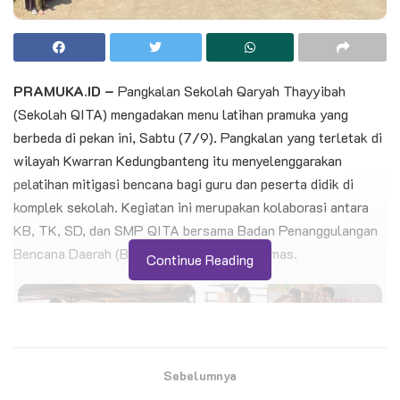
PRAMUKA.ID –
Pangkalan Sekolah Qaryah Thayyibah
(Sekolah QITA) mengadakan menu latihan pramuka yang
berbeda di pekan ini, Sabtu (7/9). Pangkalan yang terletak di
wilayah Kwarran Kedungbanteng itu menyelenggarakan
pelatihan mitigasi bencana bagi guru dan peserta didik di
komplek sekolah. Kegiatan ini merupakan kolaborasi antara
KB, TK, SD, dan SMP QITA bersama Badan Penanggulangan
Bencana Daerah (BPBD) Kabupaten Banyumas.
Continue Reading
Sebelumnya