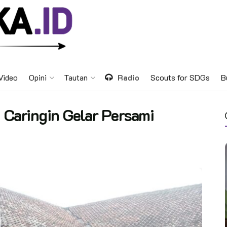
Video
Opini
Tautan
Radio
Scouts for SDGs
B
 Caringin Gelar Persami