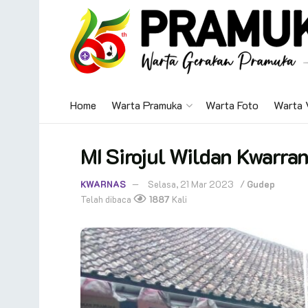
Home
Warta Pramuka
Warta Foto
Warta 
MI Sirojul Wildan Kwarran
KWARNAS
Selasa, 21 Mar 2023
/
Gudep
Telah dibaca
1887
Kali