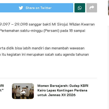
Share on Twitter
097 – 29.098 sanggar bakti MI Sirojul Wildan Kwarran
Perkemahan sabtu-minggu (Persami) pada 18 sampai
erta didik bisa lebih mandiri dan menambah wawasan
itu kegiatan ini merupakan salah satu agenda tahunan
BRI
Momen Bersejarah: Gudep KBRI
it”
Kairo Lepas Kontingen Perdana
untuk Jamnas XII 2026