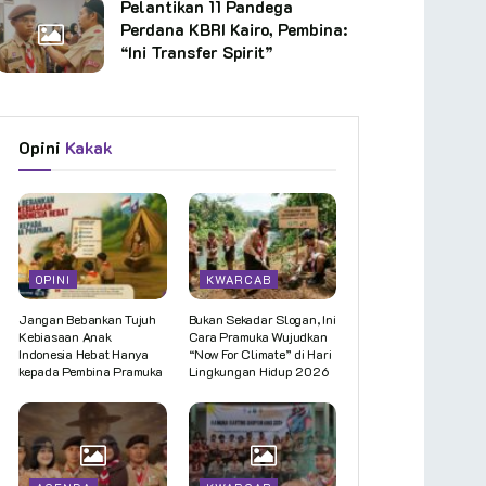
Pelantikan 11 Pandega
Perdana KBRI Kairo, Pembina:
“Ini Transfer Spirit”
Opini
Kakak
OPINI
KWARCAB
Jangan Bebankan Tujuh
Bukan Sekadar Slogan, Ini
Kebiasaan Anak
Cara Pramuka Wujudkan
Indonesia Hebat Hanya
“Now For Climate” di Hari
kepada Pembina Pramuka
Lingkungan Hidup 2026