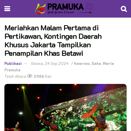
Meriahkan Malam Pertama di
Pertikawan, Kontingen Daerah
Khusus Jakarta Tampilkan
Penampilan Khas Betawi
Publikasi
Selasa, 24 Sep 2024
/
Kwarnas
,
Saka
,
Warta
Pramuka
Telah dibaca
2986
Kali