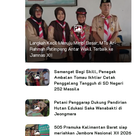
Langkah Kecil Menuju Mimpi Besar, MTs Ar-
Rahmah Patimpeng Antar Wakil Terbaik ke
Jamnas XII
Semangat Bagi Skill, Penegak
Ambalan Tomau Ikhtiar Cetak
Penggalang Tangguh di SD Negeri
252 Massila
Petani Penggarap Dukung Pendirian
Hutan Edukasi Saka Wanabakti di
Jeongmara
505 Pramuka Kalimantan Barat siap
meriahkan Jambore Nasional XII 2026