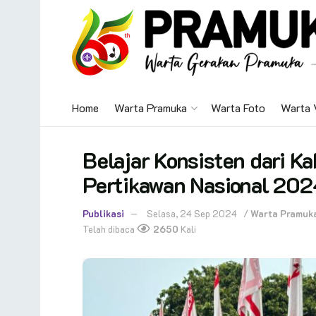
Home
Warta Pramuka
Warta Foto
Warta 
Belajar Konsisten dari Ka
Pertikawan Nasional 202
Publikasi
Selasa, 24 Sep 2024
/
Warta Pramuk
Telah dibaca
2650
Kali