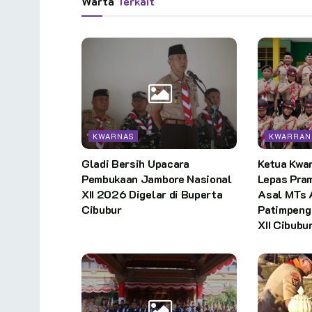
Warta
Terkait
KWARNAS
KWARRAN
Gladi Bersih Upacara
Ketua Kwa
Pembukaan Jambore Nasional
Lepas Pra
XII 2026 Digelar di Buperta
Asal MTs
Cibubur
Patimpen
XII Cibubu