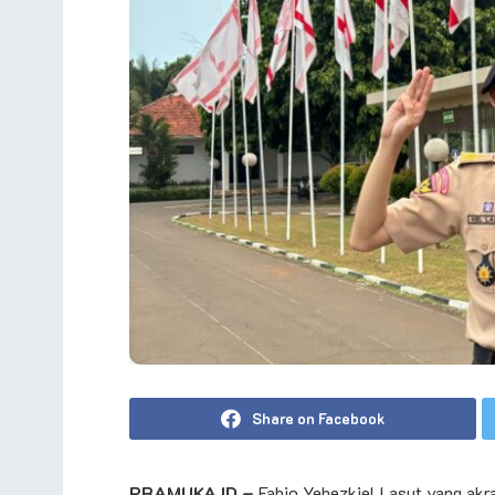
Share on Facebook
PRAMUKA.ID –
Fabio Yehezkiel Lasut yang akr