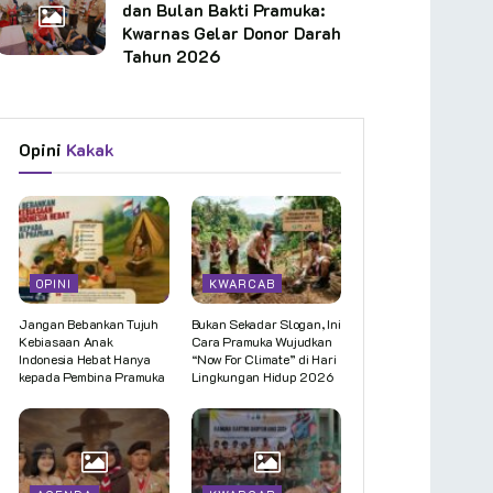
dan Bulan Bakti Pramuka:
Kwarnas Gelar Donor Darah
Tahun 2026
Opini
Kakak
OPINI
KWARCAB
Jangan Bebankan Tujuh
Bukan Sekadar Slogan, Ini
Kebiasaan Anak
Cara Pramuka Wujudkan
Indonesia Hebat Hanya
“Now For Climate” di Hari
kepada Pembina Pramuka
Lingkungan Hidup 2026