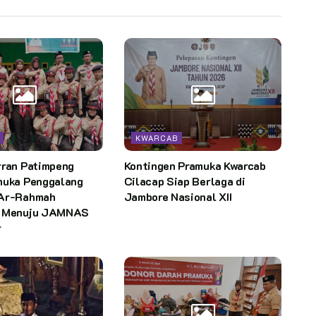
KWARCAB
rran Patimpeng
Kontingen Pramuka Kwarcab
muka Penggalang
Cilacap Siap Berlaga di
 Ar-Rahmah
Jambore Nasional XII
g Menuju JAMNAS
r