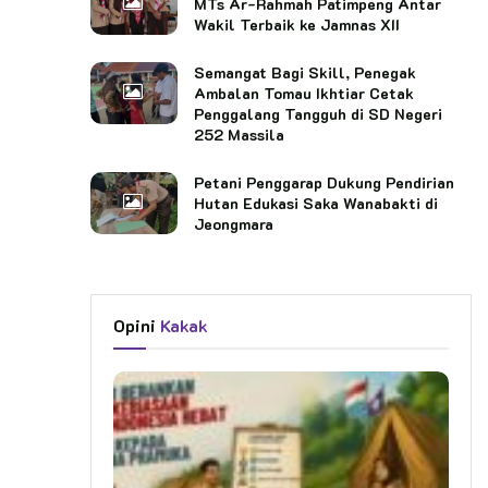
MTs Ar-Rahmah Patimpeng Antar
Wakil Terbaik ke Jamnas XII
Semangat Bagi Skill, Penegak
Ambalan Tomau Ikhtiar Cetak
Penggalang Tangguh di SD Negeri
252 Massila
Petani Penggarap Dukung Pendirian
Hutan Edukasi Saka Wanabakti di
Jeongmara
Opini
Kakak