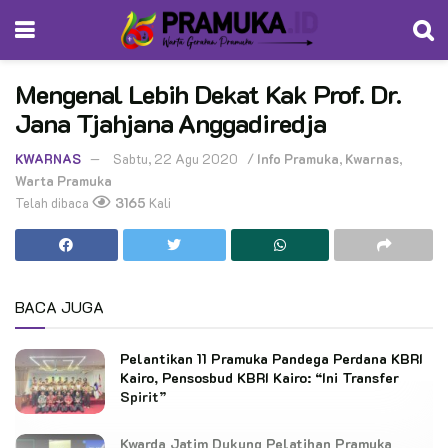
Mengenal Lebih Dekat Kak Prof. Dr.
Jana Tjahjana Anggadiredja
KWARNAS
Sabtu, 22 Agu 2020
/
Info Pramuka
,
Kwarnas
,
Warta Pramuka
Telah dibaca
3165
Kali
BACA JUGA
Pelantikan 11 Pramuka Pandega Perdana KBRI
Kairo, Pensosbud KBRI Kairo: “Ini Transfer
Spirit”
Kwarda Jatim Dukung Pelatihan Pramuka