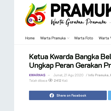
Home
Warta Pramuka
Warta Foto
Warta 
Ketua Kwarda Bangka Beli
Ungkap Peran Gerakan P
KWARNAS
Jumat, 21 Agu 2020
/
Info Pramuka
,
Telah dibaca
2412
Kali
Share on Facebook