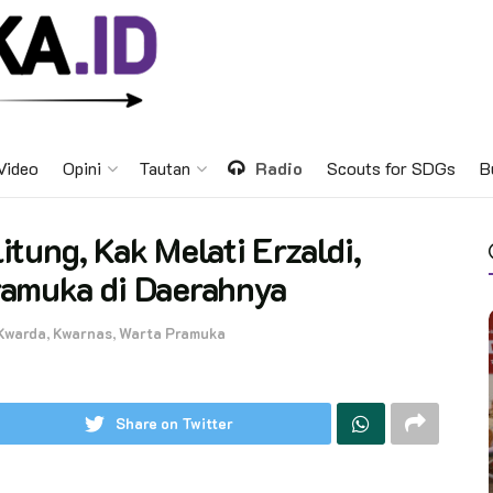
Video
Opini
Tautan
Radio
Scouts for SDGs
B
tung, Kak Melati Erzaldi,
ramuka di Daerahnya
Kwarda
,
Kwarnas
,
Warta Pramuka
Share on Twitter