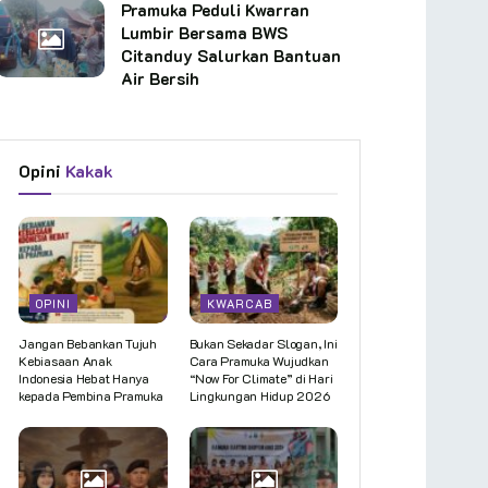
Pramuka Peduli Kwarran
Lumbir Bersama BWS
Citanduy Salurkan Bantuan
Air Bersih
Opini
Kakak
OPINI
KWARCAB
Jangan Bebankan Tujuh
Bukan Sekadar Slogan, Ini
Kebiasaan Anak
Cara Pramuka Wujudkan
Indonesia Hebat Hanya
“Now For Climate” di Hari
kepada Pembina Pramuka
Lingkungan Hidup 2026