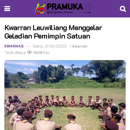
Kwarran Leuwiliang Menggelar
Geladian Pemimpin Satuan
KWARNAS
Sabtu, 01 Okt 2022
/
Kwarran
Telah dibaca
1448
Kali