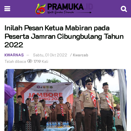
Inilah Pesan Ketua Mabiran pada
Peserta Jamran Cibungbulang Tahun
2022
KWARNAS
Sabtu, 01 Okt 2022
/
Kwarcab
Telah dibaca
1719
Kali