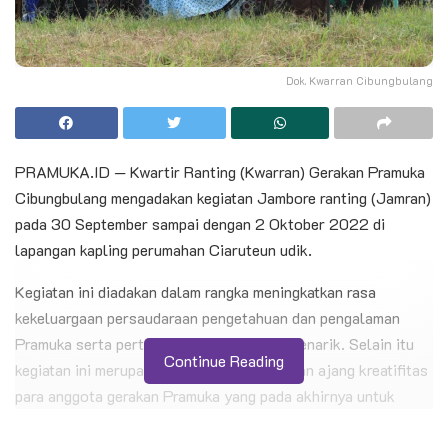
Dok. Kwarran Cibungbulang
PRAMUKA.ID — Kwartir Ranting (Kwarran) Gerakan Pramuka
Cibungbulang mengadakan kegiatan Jambore ranting (Jamran)
pada 30 September sampai dengan 2 Oktober 2022 di
lapangan kapling perumahan Ciaruteun udik.
Kegiatan ini diadakan dalam rangka meningkatkan rasa
kekeluargaan persaudaraan pengetahuan dan pengalaman
Pramuka serta pertemuan Pramuka yang menarik. Selain itu
Continue Reading
kegiatan ini merupakan ajang silaturahmi dan ajang kreatifitas
para anggota gerakan Pramuka yang pada akhirnya untuk
membentuk watak dan karakter peserta didik.