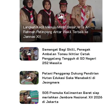
Langkah Kecil Menuju Mimpi Besar, MTs Ar-
Rahmah Patimpeng Antar Wakil Terbaik ke
Jamnas XII
Semangat Bagi Skill, Penegak
Ambalan Tomau Ikhtiar Cetak
Penggalang Tangguh di SD Negeri
252 Massila
Petani Penggarap Dukung Pendirian
Hutan Edukasi Saka Wanabakti di
Jeongmara
505 Pramuka Kalimantan Barat siap
meriahkan Jambore Nasional XII 2026
di Jakarta