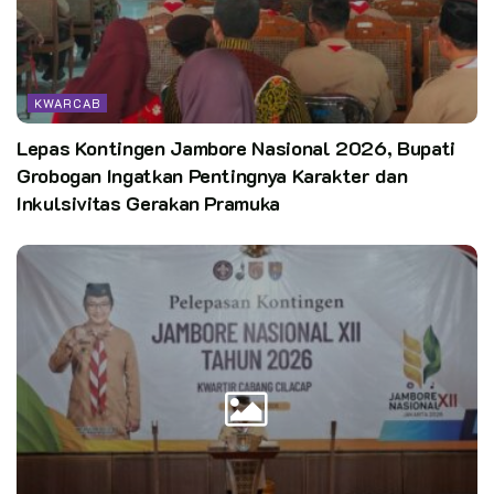
Selain itu diharapkan pengelolaan manajemen organisasi
kepramukaan harus dilakukan dengan baik agar dapat
memberikan dukungan yang terbaik kepada gugusdepan.
KWARCAB
Kegiatan ini dihadiri oleh kak Dian Sukmawan selaku Wakil
Lepas Kontingen Jambore Nasional 2026, Bupati
Ketua Kwartir Cabang Gerakan Pramuka Kabupaten Bogor
Grobogan Ingatkan Pentingnya Karakter dan
Bidang Pembinaan Anggota Muda, Ketua Kwarran, Pengurus
Inkulsivitas Gerakan Pramuka
Kwarran, Danramil, Kapolsek, UPTD Puskesmas, Ketua MUI
Cibungbulang, Kepala Desa Ciaruteun Udik, dan Ketua
Majelis Pembimbing Gugusdepan se-kecamatan
Cibungbulang.
Editor:
CST
Kata Kunci:
kwarcab kabupaten bogor
Pasti hebat