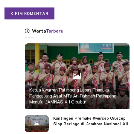
Warta
Terbaru
Ketua Kwarran Patimpeng Lepas Pramuka
Penggalang Asal MTs Ar-Rahmah Patimpeng
Menuju JAMNAS XII Cibubur
Kontingen Pramuka Kwarcab Cilacap
Siap Berlaga di Jambore Nasional XII