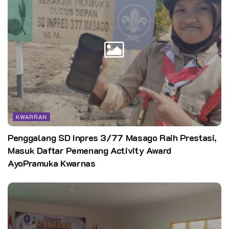
baik dan lancar.
“Terima Kasih pada adik-adik penegak yang telah membantu
pelaksanaan BIAN di Kwarran Citeureup. Ini merupakan wujud
dari Kepedulian adik-adik penegak untuk masyarakat,” ucap
Kak Suhartini.
Editor:
CST
Kata Kunci:
kwarcab kabupaten bogor
Pasti hebat
KWARRAN
Penggalang SD Inpres 3/77 Masago Raih Prestasi,
Masuk Daftar Pemenang Activity Award
AyoPramuka Kwarnas