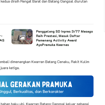
kedua diraih Rengat Barat dan Batang Gangsal diurutan
Penggalang SD Inpres 3/77 Masago
r-
Raih Prestasi, Masuk Daftar
NAS
Pemenang Activity Award
AyoPramuka Kwarnas
mbali dimenangkan Kwarran Batang Cenaku, Rakit Kulim
juara ketiga.
bahan baku ubi, Kwarran Batang Gangsal keluar sebagai