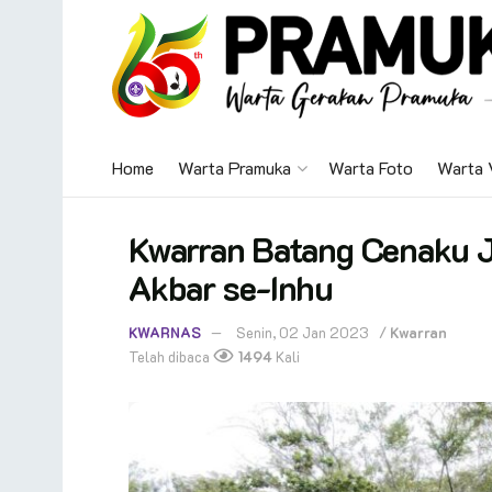
Home
Warta Pramuka
Warta Foto
Warta 
Kwarran Batang Cenaku
Akbar se-Inhu
KWARNAS
Senin, 02 Jan 2023
/
Kwarran
Telah dibaca
1494
Kali