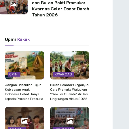
dan Bulan Bakti Pramuka:
Kwarnas Gelar Donor Darah
Tahun 2026
Opini
Kakak
OPINI
KWARCAB
Jangan Bebankan Tujuh
Bukan Sekadar Slogan, Ini
Kebiasaan Anak
Cara Pramuka Wujudkan
Indonesia Hebat Hanya
“Now For Climate” di Hari
kepada Pembina Pramuka
Lingkungan Hidup 2026