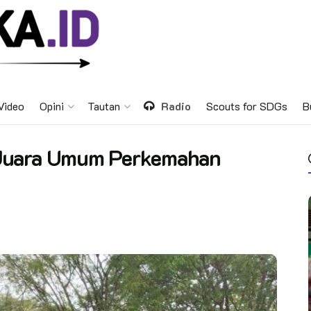
Video
Opini
Tautan
Radio
Scouts for SDGs
B
 Juara Umum Perkemahan