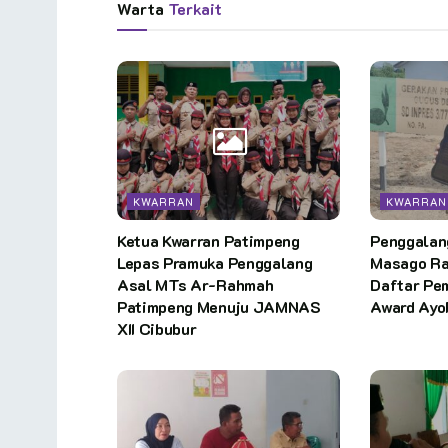
Warta
Terkait
KWARRAN
KWARRAN
Ketua Kwarran Patimpeng
Penggalan
Lepas Pramuka Penggalang
Masago Ra
Asal MTs Ar-Rahmah
Daftar Pe
Patimpeng Menuju JAMNAS
Award Ayo
XII Cibubur