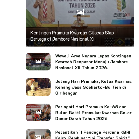
Kontingen Pramuka Kwarcab Cilacap Siap
Berlaga di Jambore Nasional XII
Wawali Arya Negara Lepas Kontingen
Kwarcab Denpasar Menuju Jambore
Nasional XII Tahun 2026.
Jelang Hari Pramuka, Ketua Kwarnas
Kenang Jasa Soeharto-Bu Tien di
Giribangun
Peringati Hari Pramuka Ke-65 dan
Bulan Bakti Pramuka: Kwarnas Gelar
Donor Darah Tahun 2026
Pelantikan 11 Pandega Perdana KBRI
Kairo, Pembina: “Ini Transfer Spirit”