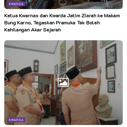
KWARDA
Kata Kunci:
Ketua Kwarnas dan Kwarda Jatim Ziarah ke Makam
Kwarda Kalbar Kukuhkan Dan Lantik Jajaran Kwartir Cabang
Mempawah
Bung Karno, Tegaskan Pramuka Tak Boleh
Kehilangan Akar Sejarah
KWARDA