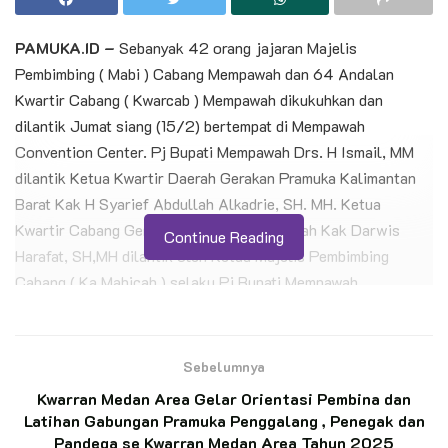
PAMUKA.ID –
Sebanyak 42 orang jajaran Majelis
Pembimbing ( Mabi ) Cabang Mempawah dan 64 Andalan
Kwartir Cabang ( Kwarcab ) Mempawah dikukuhkan dan
dilantik Jumat siang (15/2) bertempat di Mempawah
Convention Center. Pj Bupati Mempawah Drs. H Ismail, MM
dilantik Ketua Kwartir Daerah Gerakan Pramuka Kalimantan
Barat Kak H Syarief Abdullah Alkadrie, SH. MH. Ketua
Kwartir Cabang Gerakan Pramuka Mempawah Kak Darwis
Continue Reading
Harafat, SH,MH dilantik oleh Ketua Majelis Pembimbing
Cabang ( Ka Mabicab ) selaku Pj Bupati Mempawah.
Kak Syarif Abdullah berpesan kepada jajarab Kwarcab
Mempawah, pada amanatnya ” kwarcab harus berperan aktif
Sebelumnya
dalam berkoordinasi dan berkonsultasi kepada Mabicab, agar
Kwarran Medan Area Gelar Orientasi Pembina dan
program-program yang dijalankan oleh Kwartir Cabang dapat
Latihan Gabungan Pramuka Penggalang , Penegak dan
bersinergi dengan program pemerintah setempat “. Lanjutnya ”
Pandega se Kwarran Medan Area Tahun 2025