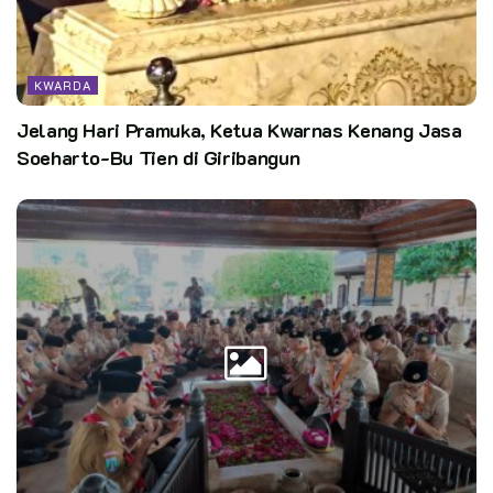
memiliki kepengurusan yang tangkas dan cerdas guna
mengembalikan kejayaan pramuka Mempawah seperti di masa
lalu”.
KWARDA
Jelang Hari Pramuka, Ketua Kwarnas Kenang Jasa
Soeharto-Bu Tien di Giribangun
Kak Ismail juga mengingatkan untuk seluruh jajaran yang
telah dilantik dapat menyusun dan merumuskan program kerja
yang implementatif guna mempertahankan dan meningkatkan
capaian prestasi yang telah di raih dan penting untuk
koordinasi, komunikasi serta sinergi baik. Pj Bupati
Mempawah melalui pemerintah Kabupaten Mempawah akan
selalu mendukung penuh kebijakan dan program yang
dilaksanakan oleh Gerakan Pramuka.
Pewarta: Asril1486KDKB
Foto: Panitia