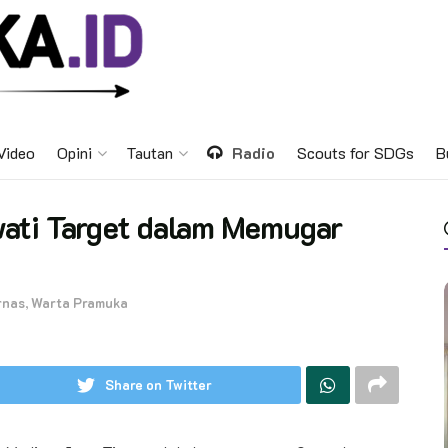
Video
Opini
Tautan
Radio
Scouts for SDGs
B
ati Target dalam Memugar
rnas
,
Warta Pramuka
Share on Twitter