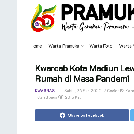
Home
Warta Pramuka
Warta Foto
Warta 
Kwarcab Kota Madiun Lew
Rumah di Masa Pandemi
KWARNAS
Sabtu, 26 Sep 2020
/
Covid-19
,
Kwa
Telah dibaca
2015
Kali
Share on Facebook