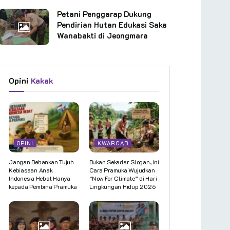
Petani Penggarap Dukung
Pendirian Hutan Edukasi Saka
Wanabakti di Jeongmara
Opini
Kakak
OPINI
KWARCAB
Jangan Bebankan Tujuh
Bukan Sekadar Slogan, Ini
Kebiasaan Anak
Cara Pramuka Wujudkan
Indonesia Hebat Hanya
“Now For Climate” di Hari
kepada Pembina Pramuka
Lingkungan Hidup 2026