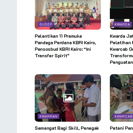
GUDEP
KWARDA
Pelantikan 11 Pramuka
Kwarda Ja
Pandega Perdana KBRI Kairo,
Pelatihan 
Pensosbud KBRI Kairo: “Ini
Kwarcab G
Transfer Spirit”
Transforma
Penguatan
KWARRAN
KWARCAB
Semangat Bagi Skill, Penegak
Petani Pe