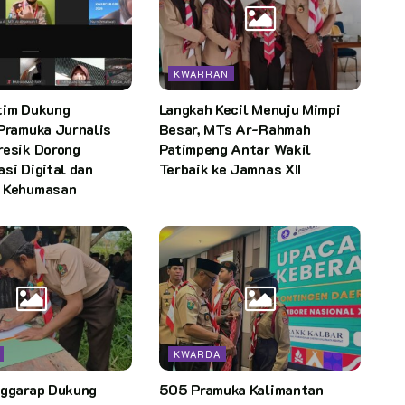
KWARRAN
tim Dukung
Langkah Kecil Menuju Mimpi
Pramuka Jurnalis
Besar, MTs Ar-Rahmah
resik Dorong
Patimpeng Antar Wakil
si Digital dan
Terbaik ke Jamnas XII
 Kehumasan
KWARDA
nggarap Dukung
505 Pramuka Kalimantan