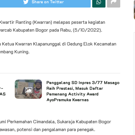
Share on Twitter
artir Ranting (Kwarran) melepas peserta kegiatan
warcab Kabupaten Bogor pada Rabu, (5/10/2022).
ku Ketua Kwarran Klapanunggal di Gedung Elok Kecamatan
embang Kuning.
Penggalang SD Inpres 3/77 Masago
r-
Raih Prestasi, Masuk Daftar
NAS
Pemenang Activity Award
AyoPramuka Kwarnas
 Bumi Perkemahan Cimandala, Sukaraja Kabupaten Bogor
wawasan, potensi dan pengalaman para penegak.