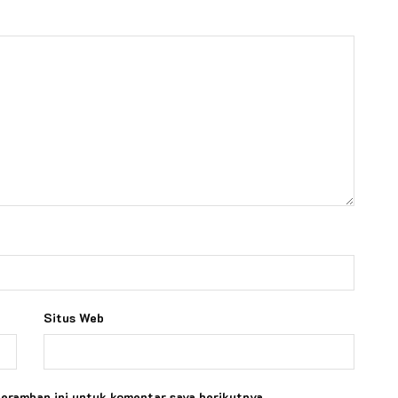
Situs Web
peramban ini untuk komentar saya berikutnya.