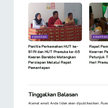
KWARRAN
KWARRAN
Panitia Perkemahan HUT ke-
Rapat Pem
81 RI dan HUT Pramuka ke-65
Kwarran P
Kwaran Barebbo Matangkan
Petunjuk 
Persiapan Melalui Rapat
Hari Pram
Pemantapan
Tinggalkan Balasan
Alamat email Anda tidak akan dipublikasikan.
Ruas