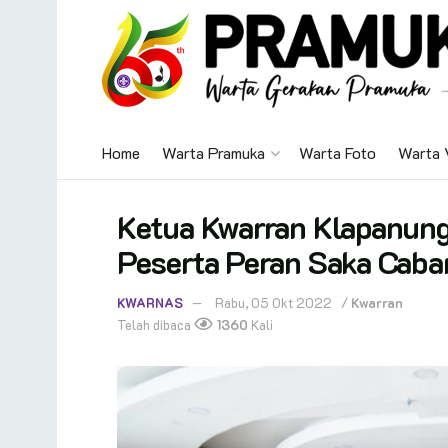
Home
Warta Pramuka
Warta Foto
Warta 
Ketua Kwarran Klapanung
Peserta Peran Saka Caba
KWARNAS
Rabu, 05 Okt 2022
/
Kwarran
Telah dibaca
1360
Kali