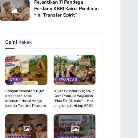
Pelantikan 11 Pandega
Perdana KBRI Kairo, Pembina:
“Ini Transfer Spirit”
Opini
Kakak
OPINI
KWARCAB
Jangan Bebankan Tujuh
Bukan Sekadar Slogan, Ini
Kebiasaan Anak
Cara Pramuka Wujudkan
Indonesia Hebat Hanya
“Now For Climate” di Hari
kepada Pembina Pramuka
Lingkungan Hidup 2026