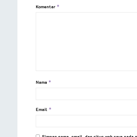
Komentar
*
Nama
*
Email
*
Simpan nama, email, dan situs web saya pada 