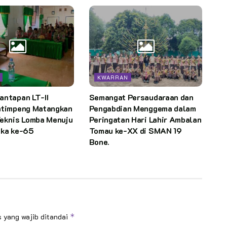
KWARRAN
antapan LT-II
Semangat Persaudaraan dan
atimpeng Matangkan
Pengabdian Menggema dalam
Teknis Lomba Menuju
Peringatan Hari Lahir Ambalan
uka ke-65
Tomau ke-XX di SMAN 19
Bone.
 yang wajib ditandai
*