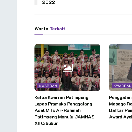
2022
Warta
Terkait
KWARRAN
KWARRAN
Ketua Kwarran Patimpeng
Penggalan
Lepas Pramuka Penggalang
Masago Ra
Asal MTs Ar-Rahmah
Daftar Pe
Patimpeng Menuju JAMNAS
Award Ayo
XII Cibubur