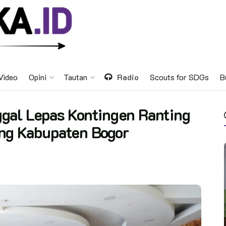
Video
Opini
Tautan
Radio
Scouts for SDGs
B
gal Lepas Kontingen Ranting
ng Kabupaten Bogor