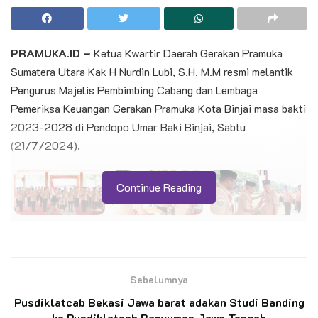
PRAMUKA.ID –
Ketua Kwartir Daerah Gerakan Pramuka
Sumatera Utara Kak H Nurdin Lubi, S.H. M.M resmi melantik
Pengurus Majelis Pembimbing Cabang dan Lembaga
Pemeriksa Keuangan Gerakan Pramuka Kota Binjai masa bakti
2023-2028 di Pendopo Umar Baki Binjai, Sabtu
(21/7/2024).
Continue Reading
Pelantikan dan Pengukuhan ini sesuai dengan Surat
Keputusan Ketua Kwartir Daerah Gerakan Pramuka Sumatera
Sebelumnya
Utara Nomor 19 Tahun 2024 tanggal 31 Mei 2024 dengan
Pusdiklatcab Bekasi Jawa barat adakan Studi Banding
Ketua Majelis Pembimbing dan Kwartir Cabang Gerakan
ke Pusdiklatcab Banyumas Jawa Tengah