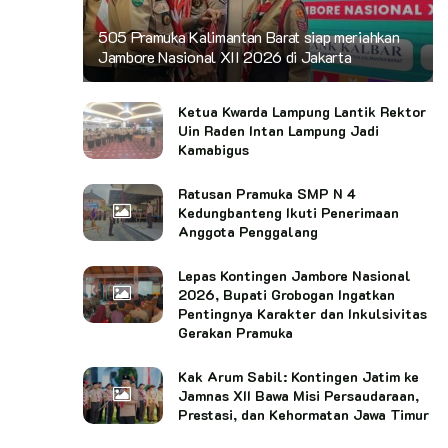
505 Pramuka Kalimantan Barat siap meriahkan
Jambore Nasional XII 2026 di Jakarta
Ketua Kwarda Lampung Lantik Rektor
Uin Raden Intan Lampung Jadi
Kamabigus
Ratusan Pramuka SMP N 4
Kedungbanteng Ikuti Penerimaan
Anggota Penggalang
Lepas Kontingen Jambore Nasional
2026, Bupati Grobogan Ingatkan
Pentingnya Karakter dan Inkulsivitas
Gerakan Pramuka
Kak Arum Sabil: Kontingen Jatim ke
Jamnas XII Bawa Misi Persaudaraan,
Prestasi, dan Kehormatan Jawa Timur