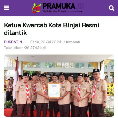
Ketua Kwarcab Kota Binjai Resmi
dilantik
PUSDATIN
Senin, 22 Jul 2024
/
Kwarcab
Telah dibaca
2742
Kali