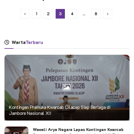
1
2
3
4
…
8
Warta
Terbaru
Kontingen Pramuka Kwarcab Cilacap Siap Berlaga di
Jambore Nasional XII
Wawali Arya Negara Lepas Kontingen Kwarcab