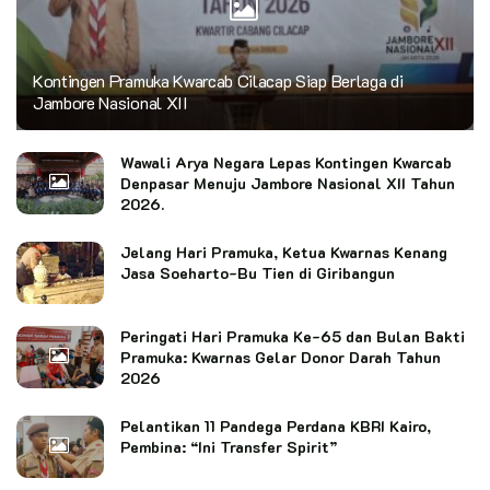
Kontingen Pramuka Kwarcab Cilacap Siap Berlaga di
Jambore Nasional XII
Wawali Arya Negara Lepas Kontingen Kwarcab
Denpasar Menuju Jambore Nasional XII Tahun
2026.
Jelang Hari Pramuka, Ketua Kwarnas Kenang
Jasa Soeharto-Bu Tien di Giribangun
Peringati Hari Pramuka Ke-65 dan Bulan Bakti
Pramuka: Kwarnas Gelar Donor Darah Tahun
2026
Pelantikan 11 Pandega Perdana KBRI Kairo,
Pembina: “Ini Transfer Spirit”