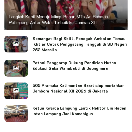
Langkah Kecil Menuju Mimpi Besar, MTs Ar-Rahmah
Patimpeng Antar Wakil Terbaik ke Jamnas XII
Semangat Bagi Skill, Penegak Ambalan Tomau
Ikhtiar Cetak Penggalang Tangguh di SD Negeri
252 Massila
Petani Penggarap Dukung Pendirian Hutan
Edukasi Saka Wanabakti di Jeongmara
505 Pramuka Kalimantan Barat siap meriahkan
Jambore Nasional XII 2026 di Jakarta
Ketua Kwarda Lampung Lantik Rektor Uin Raden
Intan Lampung Jadi Kamabigus