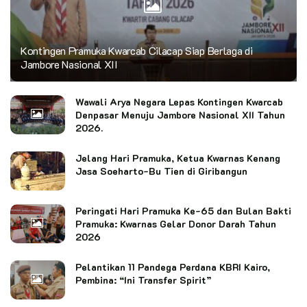
Kontingen Pramuka Kwarcab Cilacap Siap Berlaga di
Jambore Nasional XII
Wawali Arya Negara Lepas Kontingen Kwarcab
Denpasar Menuju Jambore Nasional XII Tahun
2026.
Jelang Hari Pramuka, Ketua Kwarnas Kenang
Jasa Soeharto-Bu Tien di Giribangun
Peringati Hari Pramuka Ke-65 dan Bulan Bakti
Pramuka: Kwarnas Gelar Donor Darah Tahun
2026
Pelantikan 11 Pandega Perdana KBRI Kairo,
Pembina: “Ini Transfer Spirit”