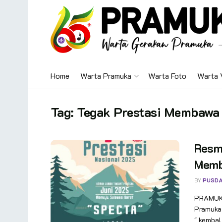
Home
Warta Pramuka
Warta Foto
Warta 
Tag:
Tegak Prestasi Membawa
Resmi
Memb
BY
PUSDA
PRAMUKA
Pramuka
" kembal