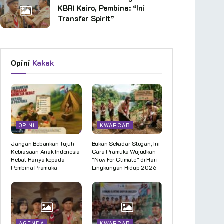
KBRI Kairo, Pembina: “Ini
Transfer Spirit”
Opini
Kakak
OPINI
KWARCAB
Jangan Bebankan Tujuh
Bukan Sekadar Slogan, Ini
Kebiasaan Anak Indonesia
Cara Pramuka Wujudkan
Hebat Hanya kepada
“Now For Climate” di Hari
Pembina Pramuka
Lingkungan Hidup 2026
AGENDA
KWARCAB