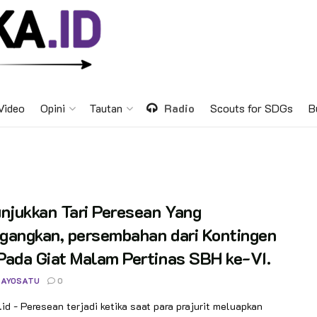
Video
Opini
Tautan
Radio
Scouts for SDGs
B
njukkan Tari Peresean Yang
gangkan, persembahan dari Kontingen
Pada Giat Malam Pertinas SBH ke-VI.
 AYOSATU
0
id - Peresean terjadi ketika saat para prajurit meluapkan