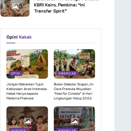
KBRI Kairo, Pembina: “Ini
Transfer Spirit”
Opini
Kakak
OPINI
KWARCAB
Jangan Bebankan Tujuh
Bukan Sekadar Slogan, Ini
Kebiasaan Anak Indonesia
Cara Pramuka Wujudkan
Hebat Hanya kepada
“Now For Climate” di Hari
Pembina Pramuka
Lingkungan Hidup 2026
AGENDA
KWARCAB