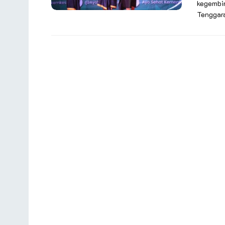
kegembir
Tenggara