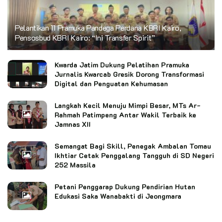
Pelantikan 11 Pramuka Pandega Perdana KBRI Kairo,
Pensosbud KBRI Kairo: “Ini Transfer Spirit”
Kwarda Jatim Dukung Pelatihan Pramuka
Jurnalis Kwarcab Gresik Dorong Transformasi
Digital dan Penguatan Kehumasan
Langkah Kecil Menuju Mimpi Besar, MTs Ar-
Rahmah Patimpeng Antar Wakil Terbaik ke
Jamnas XII
Semangat Bagi Skill, Penegak Ambalan Tomau
Ikhtiar Cetak Penggalang Tangguh di SD Negeri
252 Massila
Petani Penggarap Dukung Pendirian Hutan
Edukasi Saka Wanabakti di Jeongmara