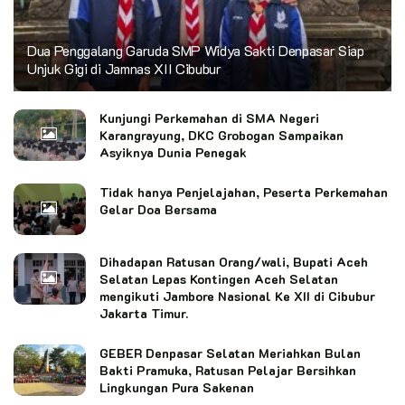
Dua Penggalang Garuda SMP Widya Sakti Denpasar Siap
Unjuk Gigi di Jamnas XII Cibubur
Kunjungi Perkemahan di SMA Negeri
Karangrayung, DKC Grobogan Sampaikan
Asyiknya Dunia Penegak
Tidak hanya Penjelajahan, Peserta Perkemahan
Gelar Doa Bersama
Dihadapan Ratusan Orang/wali, Bupati Aceh
Selatan Lepas Kontingen Aceh Selatan
mengikuti Jambore Nasional Ke XII di Cibubur
Jakarta Timur.
GEBER Denpasar Selatan Meriahkan Bulan
Bakti Pramuka, Ratusan Pelajar Bersihkan
Lingkungan Pura Sakenan