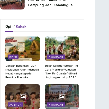
Lampung Jadi Kamabigus
Opini
Kakak
OPINI
KWARCAB
Jangan Bebankan Tujuh
Bukan Sekadar Slogan, Ini
Kebiasaan Anak Indonesia
Cara Pramuka Wujudkan
Hebat Hanya kepada
“Now For Climate” di Hari
Pembina Pramuka
Lingkungan Hidup 2026
AGENDA
KWARCAB