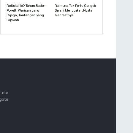
Refleksi 169 Tahun Baden-
Raimuna Tak Perlu Gengsi:
Powell: Warisan yang
Berani Menggelar, Nyata
Dijaga, Tantangan yang
Manfaatnya
Dijawab
lola
ggota