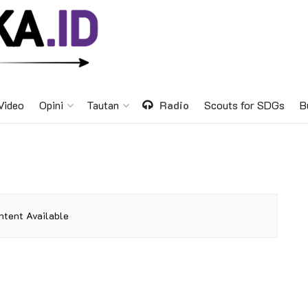
Video
Opini
Tautan
Radio
Scouts for SDGs
B
ntent Available