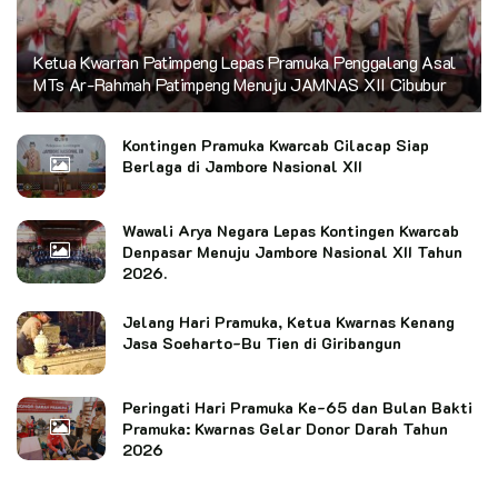
Ketua Kwarran Patimpeng Lepas Pramuka Penggalang Asal
MTs Ar-Rahmah Patimpeng Menuju JAMNAS XII Cibubur
Kontingen Pramuka Kwarcab Cilacap Siap
Berlaga di Jambore Nasional XII
Wawali Arya Negara Lepas Kontingen Kwarcab
Denpasar Menuju Jambore Nasional XII Tahun
2026.
Jelang Hari Pramuka, Ketua Kwarnas Kenang
Jasa Soeharto-Bu Tien di Giribangun
Peringati Hari Pramuka Ke-65 dan Bulan Bakti
Pramuka: Kwarnas Gelar Donor Darah Tahun
2026