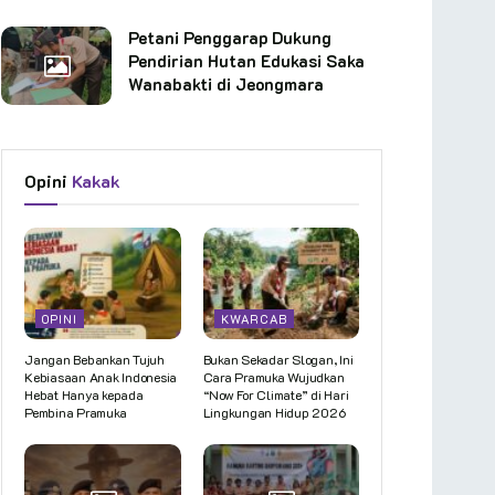
Petani Penggarap Dukung
Pendirian Hutan Edukasi Saka
Wanabakti di Jeongmara
Opini
Kakak
OPINI
KWARCAB
Jangan Bebankan Tujuh
Bukan Sekadar Slogan, Ini
Kebiasaan Anak Indonesia
Cara Pramuka Wujudkan
Hebat Hanya kepada
“Now For Climate” di Hari
Pembina Pramuka
Lingkungan Hidup 2026