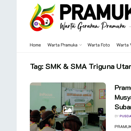
Home
Warta Pramuka
Warta Foto
Warta 
Tag:
SMK & SMA Triguna Utama
Pram
Musy
Suba
BY
PUSDA
PRAMUKA