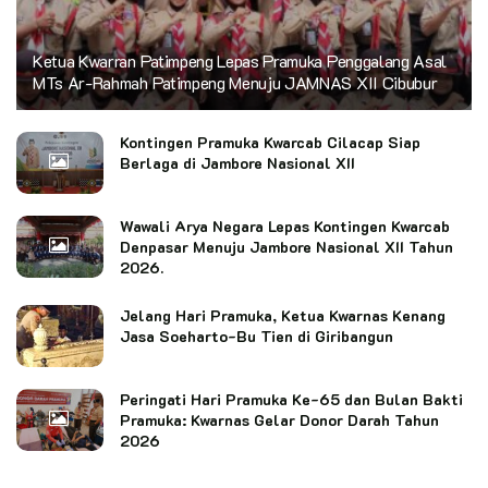
Ketua Kwarran Patimpeng Lepas Pramuka Penggalang Asal
MTs Ar-Rahmah Patimpeng Menuju JAMNAS XII Cibubur
Kontingen Pramuka Kwarcab Cilacap Siap
Berlaga di Jambore Nasional XII
Wawali Arya Negara Lepas Kontingen Kwarcab
Denpasar Menuju Jambore Nasional XII Tahun
2026.
Jelang Hari Pramuka, Ketua Kwarnas Kenang
Jasa Soeharto-Bu Tien di Giribangun
Peringati Hari Pramuka Ke-65 dan Bulan Bakti
Pramuka: Kwarnas Gelar Donor Darah Tahun
2026