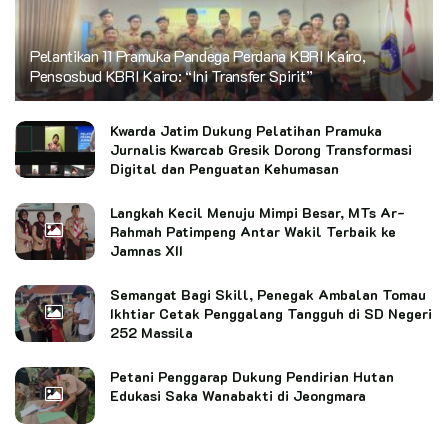
Pelantikan 11 Pramuka Pandega Perdana KBRI Kairo,
Pensosbud KBRI Kairo: “Ini Transfer Spirit”
Kwarda Jatim Dukung Pelatihan Pramuka
Jurnalis Kwarcab Gresik Dorong Transformasi
Digital dan Penguatan Kehumasan
Langkah Kecil Menuju Mimpi Besar, MTs Ar-
Rahmah Patimpeng Antar Wakil Terbaik ke
Jamnas XII
Semangat Bagi Skill, Penegak Ambalan Tomau
Ikhtiar Cetak Penggalang Tangguh di SD Negeri
252 Massila
Petani Penggarap Dukung Pendirian Hutan
Edukasi Saka Wanabakti di Jeongmara