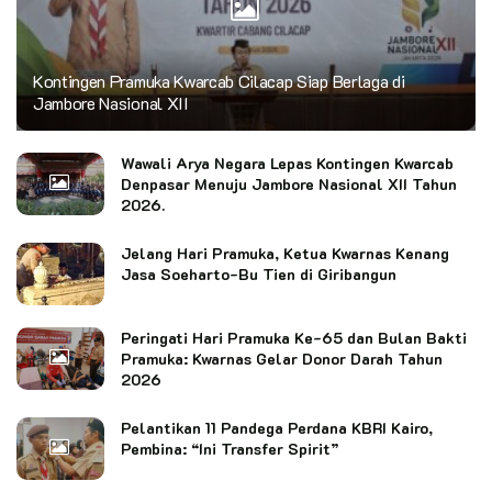
Kontingen Pramuka Kwarcab Cilacap Siap Berlaga di
Jambore Nasional XII
Wawali Arya Negara Lepas Kontingen Kwarcab
Denpasar Menuju Jambore Nasional XII Tahun
2026.
Jelang Hari Pramuka, Ketua Kwarnas Kenang
Jasa Soeharto-Bu Tien di Giribangun
Peringati Hari Pramuka Ke-65 dan Bulan Bakti
Pramuka: Kwarnas Gelar Donor Darah Tahun
2026
Pelantikan 11 Pandega Perdana KBRI Kairo,
Pembina: “Ini Transfer Spirit”