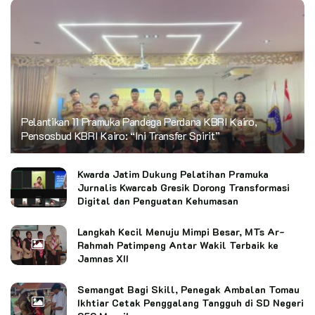
Pelantikan 11 Pramuka Pandega Perdana KBRI Kairo,
Pensosbud KBRI Kairo: “Ini Transfer Spirit”
Kwarda Jatim Dukung Pelatihan Pramuka
Jurnalis Kwarcab Gresik Dorong Transformasi
Digital dan Penguatan Kehumasan
Langkah Kecil Menuju Mimpi Besar, MTs Ar-
Rahmah Patimpeng Antar Wakil Terbaik ke
Jamnas XII
Semangat Bagi Skill, Penegak Ambalan Tomau
Ikhtiar Cetak Penggalang Tangguh di SD Negeri