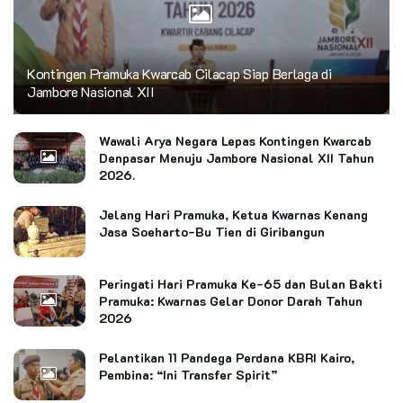
Kontingen Pramuka Kwarcab Cilacap Siap Berlaga di
Jambore Nasional XII
Wawali Arya Negara Lepas Kontingen Kwarcab
Denpasar Menuju Jambore Nasional XII Tahun
2026.
Jelang Hari Pramuka, Ketua Kwarnas Kenang
Jasa Soeharto-Bu Tien di Giribangun
Peringati Hari Pramuka Ke-65 dan Bulan Bakti
Pramuka: Kwarnas Gelar Donor Darah Tahun
2026
Pelantikan 11 Pandega Perdana KBRI Kairo,
Pembina: “Ini Transfer Spirit”