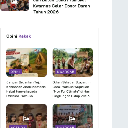
Kwarnas Gelar Donor Darah
Tahun 2026
Opini
Kakak
OPINI
KWARCAB
Jangan Bebankan Tujuh
Bukan Sekadar Slogan, Ini
Kebiasaan Anak Indonesia
Cara Pramuka Wujudkan
Hebat Hanya kepada
“Now For Climate” di Hari
Pembina Pramuka
Lingkungan Hidup 2026
AGENDA
KWARCAB