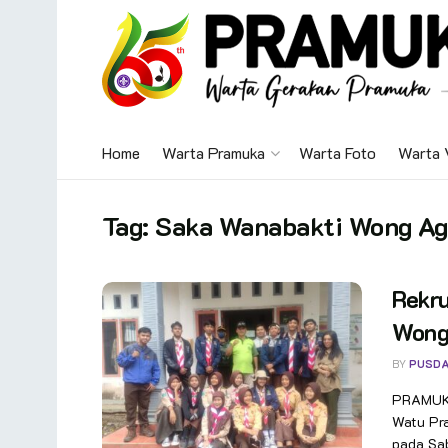
Home
Warta Pramuka
Warta Foto
Warta 
Tag:
Saka Wanabakti Wong Agu
Rekr
Wong 
BY
PUSDA
PRAMUKA
Watu Pr
pada Sab