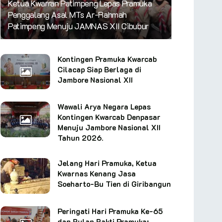
Ketua Kwarran Patimpeng Lepas Pramuka
Penggalang Asal MTs Ar-Rahmah
Patimpeng Menuju JAMNAS XII Cibubur
Kontingen Pramuka Kwarcab
Cilacap Siap Berlaga di
Jambore Nasional XII
Wawali Arya Negara Lepas
Kontingen Kwarcab Denpasar
Menuju Jambore Nasional XII
Tahun 2026.
Jelang Hari Pramuka, Ketua
Kwarnas Kenang Jasa
Soeharto-Bu Tien di Giribangun
Peringati Hari Pramuka Ke-65
dan Bulan Bakti Pramuka: