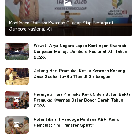
Kontingen Pramuka Kwarcab Cilacap Siap Berlaga di
Jambore Nasional XII
Wawali Arya Negara Lepas Kontingen Kwarcab
Denpasar Menuju Jambore Nasional XII Tahun
2026.
Jelang Hari Pramuka, Ketua Kwarnas Kenang
Jasa Soeharto-Bu Tien di Giribangun
Peringati Hari Pramuka Ke-65 dan Bulan Bakti
Pramuka: Kwarnas Gelar Donor Darah Tahun
2026
Pelantikan 11 Pandega Perdana KBRI Kairo,
Pembina: “Ini Transfer Spirit”