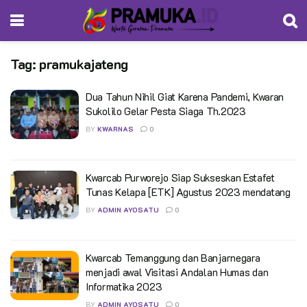
Tag:
pramukajateng
Dua Tahun Nihil Giat Karena Pandemi, Kwaran
Sukolilo Gelar Pesta Siaga Th.2023
BY
KWARNAS
0
Kwarcab Purworejo Siap Sukseskan Estafet
Tunas Kelapa [ETK] Agustus 2023 mendatang
BY
ADMIN AYOSATU
0
Kwarcab Temanggung dan Banjarnegara
menjadi awal Visitasi Andalan Humas dan
Informatika 2023
BY
ADMIN AYOSATU
0