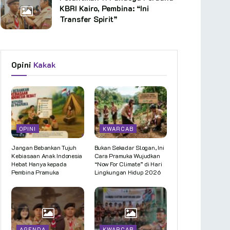
KBRI Kairo, Pembina: “Ini
Transfer Spirit”
Opini
Kakak
OPINI
KWARCAB
Jangan Bebankan Tujuh
Bukan Sekadar Slogan, Ini
Kebiasaan Anak Indonesia
Cara Pramuka Wujudkan
Hebat Hanya kepada
“Now For Climate” di Hari
Pembina Pramuka
Lingkungan Hidup 2026
AGENDA
KWARCAB