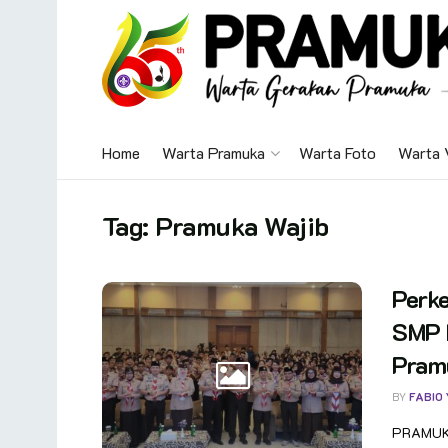
Home
Warta Pramuka
Warta Foto
Warta 
Tag:
Pramuka Wajib
Perk
SMP 
Pram
BY
FABIO
PRAMUKA